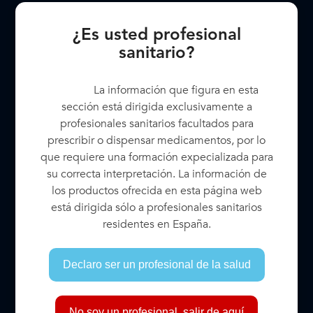
¿Es usted profesional
sanitario?
La información que figura en esta
Cryo-line
sección está dirigida exclusivamente a
profesionales sanitarios facultados para
prescribir o dispensar medicamentos, por lo
que requiere una formación expecializada para
Electrocirugía
FINEVISION (MICRO F)
su correcta interpretación. La información de
los productos ofrecida en esta página web
está dirigida sólo a profesionales sanitarios
residentes en España.
FINEVISION (POD F)
FINEVISION HP (POD F GF)
Declaro ser un profesional de la salud
FINEVISION HP TORIC
FINEVISION TORIC (POD FT)
No soy un profesional, salir de aquí