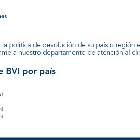
uciones
Catálogos de producto
nes
PROCEDIMIENTOS
PRODUCTOS
SOBRE BVI
la política de devolución de su país o región e
lame a nuestro departamento de atención al cli
e BVI por país
s)
)
n)
o)