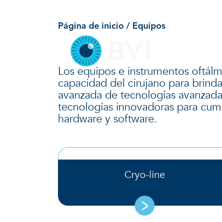
Equipos
Skip
to
Página de inicio
/ Equipos
content
Los equipos e instrumentos oftálmi
capacidad del cirujano para brinda
avanzada de tecnologías avanzadas
tecnologías innovadoras para cump
hardware y software.
Cryo-line