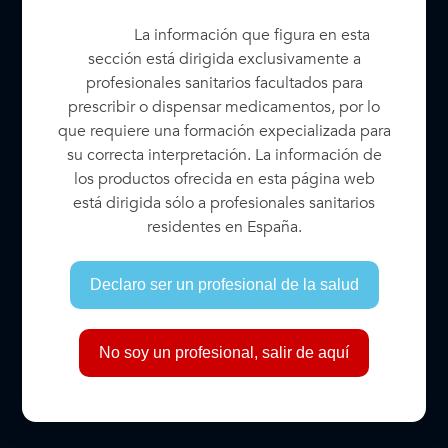
La información que figura en esta
sección está dirigida exclusivamente a
FOLLETOS
profesionales sanitarios facultados para
Folleto sobre líquidos de perfluorocarbono
prescribir o dispensar medicamentos, por lo
DESCARGAR
que requiere una formación expecializada para
su correcta interpretación. La información de
Descargar el catálogo de BVI
los productos ofrecida en esta página web
está dirigida sólo a profesionales sanitarios
Contáctenos
residentes en España.
Declaro ser un profesional de la salud
CARACTERÍSTICAS
ARTÍCULOS
VÍDEO
INFORMA
No soy un profesional, salir de aquí
Y BENEFICIOS
CLÍNICOS
ADICIO