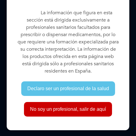
La información que figura en esta
sección está dirigida exclusivamente a
profesionales sanitarios facultados para
prescribir o dispensar medicamentos, por lo
que requiere una formación expecializada para
su correcta interpretación. La información de
los productos ofrecida en esta página web
está dirigida sólo a profesionales sanitarios
residentes en España.
DESCRIPCIÓN
Declaro ser un profesional de la salud
El producto consiste en una solución isotónica
transparente, cohesiva, estéril, viscoelástica y
altamente viscosa para uso intraocular, suministrada
No soy un profesional, salir de aquí
en una jeringa de vidrio lista para usar con una cánula
estéril de 25G 7/8 ” (o.5 x 22 mm) con un ángulo de
45 grados. Una jeringa lista para usar contiene 1 ml de
solución hialurónica con un pH de 6,8 a 7,6. El