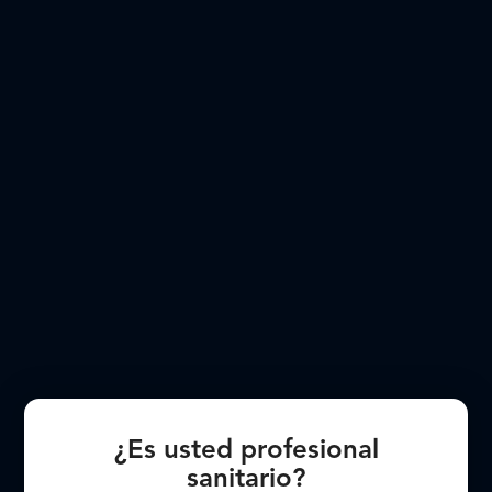
Página de inicio
/
Líquidos y gases
/
NuVisc PRO
NuVisc PRO
Contáctenos
OVD innovador y de alta calidad para sus
procedimientos de cataratas
¿Es usted profesional
sanitario?