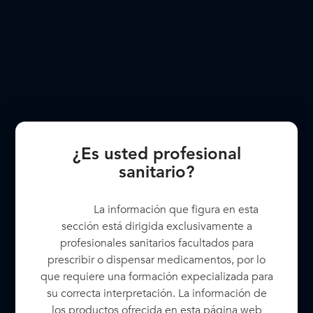
Micro pinzas y tijeras
Contáctenos
Página de inicio
/
Consumibles
/
Micro pinzas y
tijeras
Micro pinzas y tijeras
.
¿Es usted profesional
sanitario?
La información que figura en esta
sección está dirigida exclusivamente a
profesionales sanitarios facultados para
prescribir o dispensar medicamentos, por lo
DESCRIPCIÓN
que requiere una formación expecializada para
BVI ofrece una amplia gama de fórceps y tijeras
su correcta interpretación. La información de
reutilizables y de un solo uso para sus necesidades
los productos ofrecida en esta página web