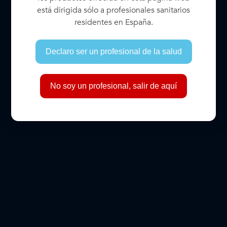
quirúrgicas oftálmicas. Nuestros productos están
está dirigida sólo a profesionales sanitarios
disponibles como parte de paquetes personalizados o
residentes en España.
kits de un solo uso para ayudar a mejorar la eficiencia
del quirófano.
Declaro ser un profesional de la salud
FOLLETOS
No soy un profesional, salir de aquí
Folleto internacional de micro fórceps y tijeras
DESCARGAR
Descargar el catálogo de BVI
Contáctenos
INFORMACIÓN ADICIONAL